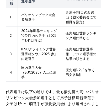
選考基準
順
各選手1種目のみ選
パリオリンピック大会
1
出（強化委員会にて
参加選手
種目を指定）
2024年世界ランキング
優先順は世界ランキ
2
10位以内の選手（2025
ング順に準じる
年1月1日時点）
IFSCクライミング世界
優先順は世界選手
3
選手権ソウル2025 参加
権、アジア選手権の
内定選手
結果の順とする
国内選考大会
優先順1､2､3を除く
4
（BJC2025）の上位選
男女各8名
手
代表選手は以下の通りです。最も優先度の高いパリオ
リンピック大会参加選手として男子は楢﨑智亜選手、
女子は野中生萌選手が強化委員会により選出されまし