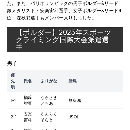
た。また、パリオリンピックの男子ボルダー&リード
銀メダリスト・安楽宙斗選手、女子ボルダー&リード4
位・森秋彩選手もメンバー入りしました。
【ボルダー】2025年スポーツ
クライミング国際大会派遣選
手
男子
優
先
氏名
ふりがな
所属
順
楢﨑
ならさき
1-1
無所属
智亜
ともあ
安楽
あんらく
2-1
JSOL
宙斗
そらと