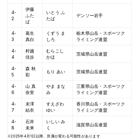
伊藤
4-
いとう ふ
ふた
デンソー岩手
2
たば
ば
4-
葛生
くずう ま
栃木県山岳・スポーツク
3
真白
しろ
ライミング連盟
4-
村越
むらこし
茨城県山岳連盟
4
佳歩
かほ
4-
森 秋
もり あい
茨城県山岳連盟
5
彩
4-
山 真
やま まな
三重県山岳・スポーツク
6
奈実
み
ライミング連盟
4-
末澤
すえざわ
香川県山岳・スポーツク
7
結衣
ゆい
ライミング連盟
4-
石井
いしい み
滋賀県山岳連盟
8
未来
く
※2025年4月1日以降、所属が変わる可能性があります