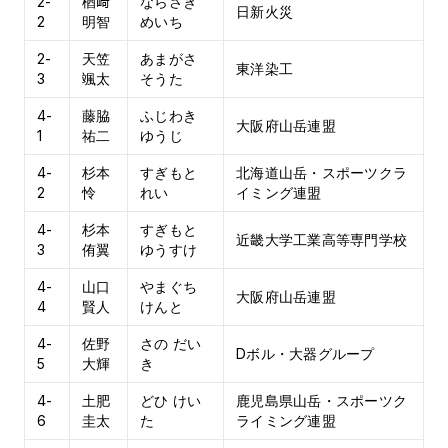
2-
楢﨑
ならさき
日新火災
2
明智
めいち
2-
天笠
あまがさ
東洋染工
3
颯太
そうた
4-
藤脇
ふじわき
大阪府山岳連盟
1
祐二
ゆうじ
4-
杉本
すぎもと
北海道山岳・スポーツクラ
2
怜
れい
イミング連盟
4-
杉本
すぎもと
近畿大学工業高等専門学校
3
侑翼
ゆうすけ
4-
山口
やまぐち
大阪府山岳連盟
4
賢人
けんと
4-
佐野
さの だい
Dボル・大器グループ
5
大輝
き
4-
土肥
どひ けい
鹿児島県山岳・スポーツク
6
圭太
た
ライミング連盟