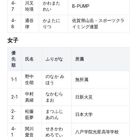
4-
川又
かわまた
B-PUMP
7
玲瑛
れい
4-
通谷
かよたに
佐賀県山岳・スポーツクラ
8
律
りつ
イミング連盟
女子
優
先
氏名
ふりがな
所属
順
野中
のなか み
1-1
無所属
生萌
ほう
中村
なかむら
2-1
日新火災
真緒
まお
2-
松藤
まつふじ
日本大学
2
藍夢
あのん
4-
関川
せきかわ
八戸学院光星高等学校
1
愛音
めろでぃ