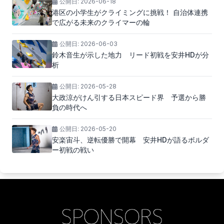
公開日:
2026-06-18
港区の小学生がクライミングに挑戦！ 自治体連携
で広がる未来のクライマーの輪
公開日:
2026-06-03
鈴木音生が示した地力 リード初戦を安井HDが分
析
公開日:
2026-05-28
大政涼がけん引する日本スピード界 予選から勝
負の時代へ
公開日:
2026-05-20
安楽宙斗、逆転優勝で開幕 安井HDが語るボルダ
ー初戦の戦い