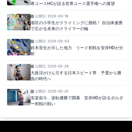
希ユースHCが語る世界ユース選手権への展望
公開日:
2026-06-18
港区の小学生がクライミングに挑戦！ 自治体連携
で広がる未来のクライマーの輪
公開日:
2026-06-03
鈴木音生が示した地力 リード初戦を安井HDが分
析
公開日:
2026-05-28
大政涼がけん引する日本スピード界 予選から勝
負の時代へ
公開日:
2026-05-20
安楽宙斗、逆転優勝で開幕 安井HDが語るボルダ
ー初戦の戦い