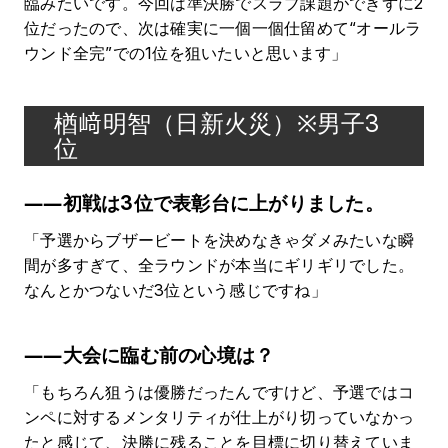
臨みたいです。今回は準決勝でスラブ課題ができずに2
位だったので、次は確実に一個一個仕留めて“オールラ
ウンド全完”での1位を狙いたいと思います」
楢﨑明智（日新火災）※男子3
位
――初戦は3位で表彰台に上がりました。
「予選からブザービートを決めなきゃダメみたいな瞬
間が多すぎて、全ラウンドが本当にギリギリでした。
なんとかつないだ3位という感じですね」
――大会に臨む前の心境は？
「もちろん狙うは優勝だったんですけど、予選ではコ
ンペに対するメンタリティが仕上がり切っていなかっ
たと感じて、決勝に残ることを目標に切り替えていま