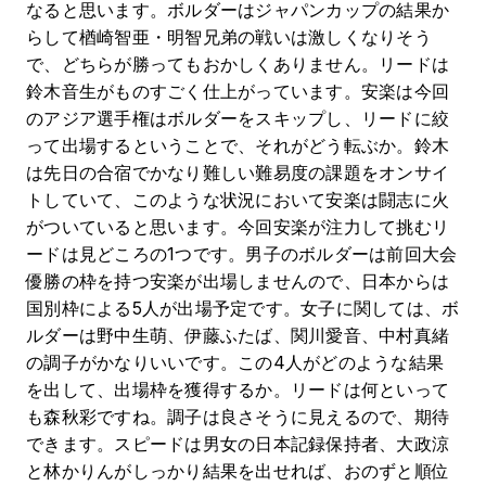
なると思います。ボルダーはジャパンカップの結果か
らして楢崎智亜・明智兄弟の戦いは激しくなりそう
で、どちらが勝ってもおかしくありません。リードは
鈴木音生がものすごく仕上がっています。安楽は今回
のアジア選手権はボルダーをスキップし、リードに絞
って出場するということで、それがどう転ぶか。鈴木
は先日の合宿でかなり難しい難易度の課題をオンサイ
トしていて、このような状況において安楽は闘志に火
がついていると思います。今回安楽が注力して挑むリ
ードは見どころの1つです。男子のボルダーは前回大会
優勝の枠を持つ安楽が出場しませんので、日本からは
国別枠による5人が出場予定です。女子に関しては、ボ
ルダーは野中生萌、伊藤ふたば、関川愛音、中村真緒
の調子がかなりいいです。この4人がどのような結果
を出して、出場枠を獲得するか。リードは何といって
も森秋彩ですね。調子は良さそうに見えるので、期待
できます。スピードは男女の日本記録保持者、大政涼
と林かりんがしっかり結果を出せれば、おのずと順位