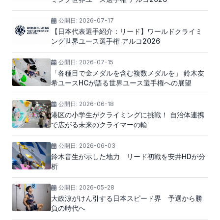
公開日:
2026-07-17
【日本代表選手紹介：リード】ワールドクライミ
ング世界ユース選手権 アルコ2026
公開日:
2026-07-15
「各種目で金メダルを含む複数メダルを」 鈴木友
希ユースHCが語る世界ユース選手権への展望
公開日:
2026-06-18
港区の小学生がクライミングに挑戦！ 自治体連携
で広がる未来のクライマーの輪
公開日:
2026-06-03
鈴木音生が示した地力 リード初戦を安井HDが分
析
公開日:
2026-05-28
大政涼がけん引する日本スピード界 予選から勝
負の時代へ