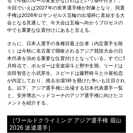
る（今後のルール変更がなければという条件付き）。
今回でいえば2027年の世界選手権が対象となり、同選
手権は2028年ロサンゼルス五輪の出場枠に直結する大
会となる見通しで、今大会は五輪へ向かうプロセスの
中でも重要な位置付けにあると言える。
さらに、日本人選手の各種目最上位者（内定選手を除
く）は今秋に名古屋で開催されるアジア競技大会の日
本代表を決める重要な位置付けとなっている。すでに1
月時点で、ボルダーは安楽宙斗と野中生萌、リードは
吉田智音と小武芽生、スピードは藤野柊斗と小屋松恋
が内定しており、残る出場1枠を懸けた争いも注目され
る。以下、アジア選手権に出場する日本代表選手一覧
と、安井博志ヘッドコーチのアジア選手権に向けたコ
メントを紹介する。
［ワールドクライミング アジア選手権 眉山
2026 派遣選手］