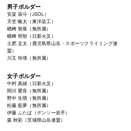
男子ボルダー
安楽 宙斗（JSOL）
天笠 颯太（東洋染工）
楢﨑 智亜（無所属）
楢﨑 明智（日新火災）
土肥 圭太（鹿児島県山岳・スポーツクライミング連
盟）
川又 玲瑛（無所属）
女子ボルダー
中村 真緒（日新火災）
関川 愛音（無所属）
野中 生萌（無所属）
松藤 藍夢（無所属）
伊藤 ふたば（デンソー岩手）
森 秋彩（茨城県山岳連盟）